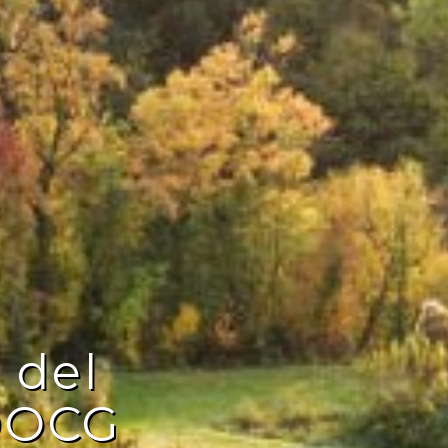
 del
 DOCG